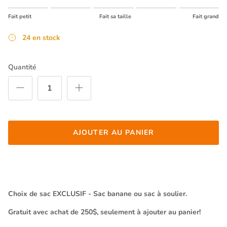
Rating of 1 means Fait petit.
Fait petit
Fait sa taille
Fait grand
Middle rating means Fait sa taille.
Rating of 5 means Fait grand.
24 en stock
The rating of this product for "" is 0.
Quantité
AJOUTER AU PANIER
Choix de sac EXCLUSIF - Sac banane ou sac à soulier.
Gratuit avec achat de 250$, seulement à ajouter au panier!